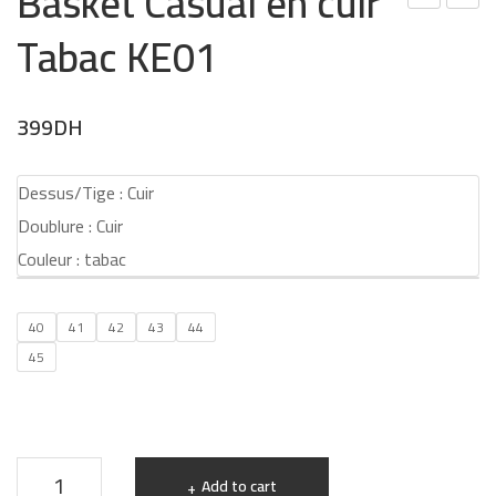
Basket Casual en cuir
ask
otti
Tabac KE01
et
nes
Cas
fem
ual
me
399
DH
en
en
cuir
cuir
Dessus/Tige : Cuir
Bleu
noir
Doublure : Cuir
RE0
055
Couleur : tabac
1
40
41
42
43
44
45
Basket
Add to cart