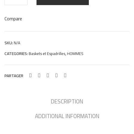
Casual
en
Compare
cuir
Tabac
KE01
SKU:
N/A
quantity
CATEGORIES:
,
Baskets et Espadrilles
HOMMES
PARTAGER
DESCRIPTION
ADDITIONAL INFORMATION