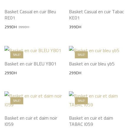
Basket Casual en cuir Bleu
Basket Casual en cuir Tabac
RE01
KE01
Original
Current
299
DH
399
DH
399
DH
price
price
was:
is:
399DH.
299DH.
SALE!
SALE!
Basket en cuir BLEU YB01
Basket en cuir bleu yb5
299
DH
299
DH
SALE!
SALE!
Basket en cuir et daim noir
Basket en cuir et daim
I059
TABAC I059