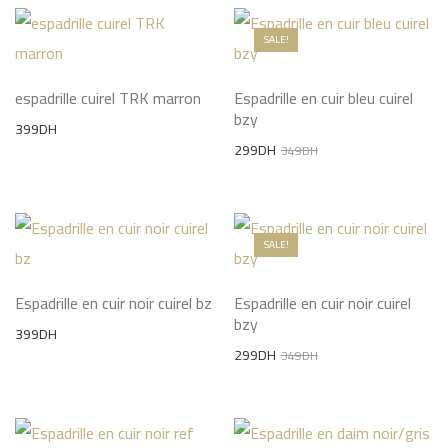
SALE!
espadrille cuirel TRK marron
Espadrille en cuir bleu cuirel
bzy
399
DH
Original
Current
299
DH
349
DH
price
price
was:
is:
349DH.
299DH.
SALE!
Espadrille en cuir noir cuirel bz
Espadrille en cuir noir cuirel
bzy
399
DH
Original
Current
299
DH
349
DH
price
price
was:
is:
349DH.
299DH.