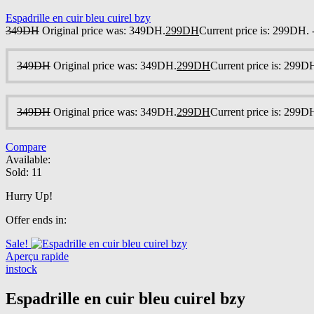
Espadrille en cuir bleu cuirel bzy
349
DH
Original price was: 349DH.
299
DH
Current price is: 299DH.
349
DH
Original price was: 349DH.
299
DH
Current price is: 299D
349
DH
Original price was: 349DH.
299
DH
Current price is: 299D
Compare
Available:
Sold:
11
Hurry Up!
Offer ends in:
Sale!
Aperçu rapide
instock
Espadrille en cuir bleu cuirel bzy