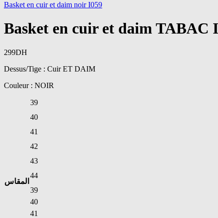
Basket en cuir et daim noir I059
Basket en cuir et daim TABAC 
299
DH
Dessus/Tige : Cuir ET DAIM
Couleur : NOIR
39
40
41
42
43
44
المقاس
39
40
41