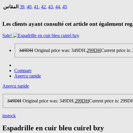
المقاس
39
,
40
,
41
,
42
,
43
,
44
,
45
Les clients ayant consulté cet article ont également re
Sale!
349
DH
Original price was: 349DH.
299
DH
Current price is
Compare
Aperçu rapide
Aperçu rapide
349
DH
Original price was: 349DH.
299
DH
Current price is: 299D
instock
Espadrille en cuir bleu cuirel bzy