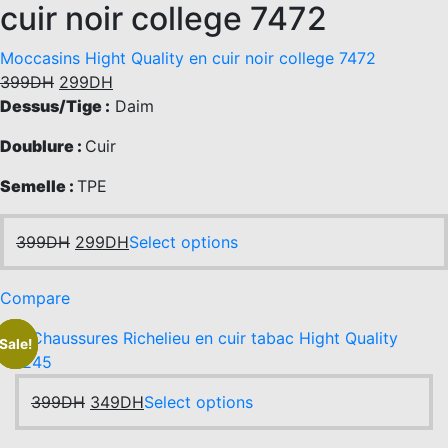
page
cuir noir college 7472
Moccasins Hight Quality en cuir noir college 7472
Original
Current
399
DH
299
DH
price
price
Dessus/Tige :
Daim
was:
is:
Doublure :
Cuir
399DH.
299DH.
Semelle :
TPE
Original
Current
This
399
DH
299
DH
Select options
price
price
product
was:
is:
has
Compare
399DH.
299DH.
multiple
variants.
-13%
Sale!
Sale!
The
options
Original
Current
This
399
DH
349
DH
Select options
may
price
price
product
be