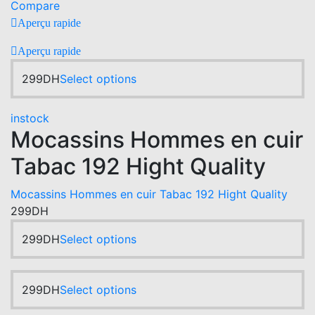
Compare
multiple
Aperçu rapide
variants.
The
Aperçu rapide
options
This
299
DH
Select options
may
product
be
has
chosen
instock
multiple
Mocassins Hommes en cuir
on
variants.
the
Tabac 192 Hight Quality
The
product
options
page
Mocassins Hommes en cuir Tabac 192 Hight Quality
may
299
DH
be
chosen
This
299
DH
Select options
on
product
the
has
product
multiple
This
299
DH
Select options
page
variants.
product