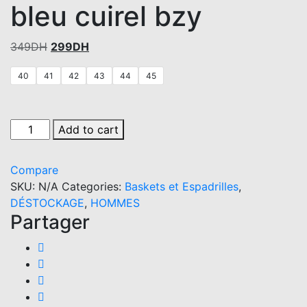
bleu cuirel bzy
Original
Current
349
DH
299
DH
price
price
40
41
42
43
44
45
was:
is:
349DH.
299DH.
Espadrille
Add to cart
en
cuir
Compare
bleu
SKU:
N/A
Categories:
Baskets et Espadrilles
,
cuirel
DÉSTOCKAGE
,
HOMMES
bzy
Partager
quantity