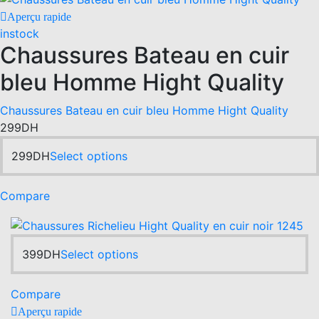
product
chosen
Aperçu rapide
page
on
instock
the
Chaussures Bateau en cuir
product
page
bleu Homme Hight Quality
Chaussures Bateau en cuir bleu Homme Hight Quality
299
DH
This
299
DH
Select options
product
has
Compare
multiple
variants.
The
This
399
DH
Select options
options
product
may
has
be
Compare
multiple
chosen
Aperçu rapide