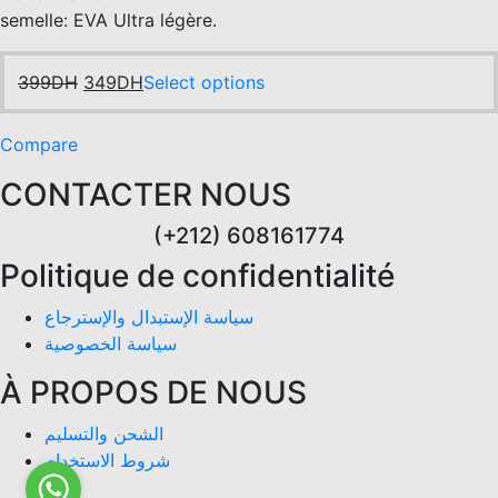
399DH.
349DH.
semelle: EVA Ultra légère.
Original
Current
This
399
DH
349
DH
Select options
price
price
product
was:
is:
has
Compare
399DH.
349DH.
multiple
CONTACTER NOUS
variants.
The
(+212) 608161774
options
Politique de confidentialité
may
be
سياسة الإستبدال والإسترجاع
chosen
سياسة الخصوصية
on
the
À PROPOS DE NOUS
product
page
الشحن والتسليم
شروط الاستخدام