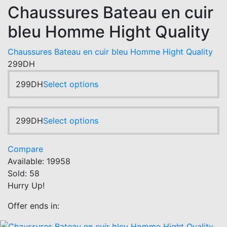
multiple
Chaussures Bateau en cuir
on
variants.
the
bleu Homme Hight Quality
The
product
options
page
Chaussures Bateau en cuir bleu Homme Hight Quality
may
299
DH
be
chosen
This
299
DH
Select options
on
product
the
has
product
multiple
This
299
DH
Select options
page
variants.
product
The
has
Compare
options
multiple
Available:
19958
may
variants.
Sold:
58
be
The
Hurry Up!
chosen
options
on
may
Offer ends in:
the
be