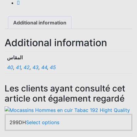
Additional information
Additional information
المقاس
40
,
41
,
42
,
43
,
44
,
45
Les clients ayant consulté cet
article ont également regardé
This
299
DH
Select options
product
has