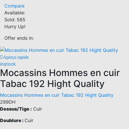
The
has
Compare
options
multiple
Available:
may
variants.
Sold:
565
be
The
Hurry Up!
chosen
options
on
may
Offer ends in:
the
be
product
chosen
Aperçu rapide
page
on
instock
the
Mocassins Hommes en cuir
product
page
Tabac 192 Hight Quality
Mocassins Hommes en cuir Tabac 192 Hight Quality
299
DH
Dessus/Tige :
Cuir
Doublure :
Cuir