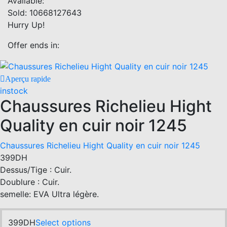
Available:
may
variants.
Sold:
10668127643
be
The
Hurry Up!
chosen
options
on
may
Offer ends in:
the
be
product
chosen
Aperçu rapide
page
on
instock
the
Chaussures Richelieu Hight
product
page
Quality en cuir noir 1245
Chaussures Richelieu Hight Quality en cuir noir 1245
399
DH
Dessus/Tige : Cuir.
Doublure : Cuir.
semelle: EVA Ultra légère.
This
399
DH
Select options