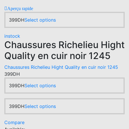
variants.
on
The
Aperçu rapide
the
options
product
This
399
DH
Select options
may
page
product
be
has
chosen
instock
multiple
Chaussures Richelieu Hight
on
variants.
the
Quality en cuir noir 1245
The
product
options
page
Chaussures Richelieu Hight Quality en cuir noir 1245
may
399
DH
be
chosen
This
399
DH
Select options
on
product
the
has
product
multiple
This
399
DH
Select options
page
variants.
product
The
has
Compare
options
multiple