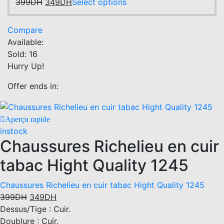
399DH.
Original
349DH.
Current
multiple
This
399
DH
349
DH
Select options
price
price
variants.
product
was:
is:
The
has
Compare
399DH.
349DH.
options
multiple
Available:
may
variants.
Sold:
16
be
The
Hurry Up!
chosen
options
on
may
Offer ends in:
the
be
product
chosen
Aperçu rapide
page
on
instock
the
Chaussures Richelieu en cuir
product
page
tabac Hight Quality 1245
Chaussures Richelieu en cuir tabac Hight Quality 1245
Original
Current
399
DH
349
DH
price
price
Dessus/Tige : Cuir.
was:
is:
Doublure : Cuir.