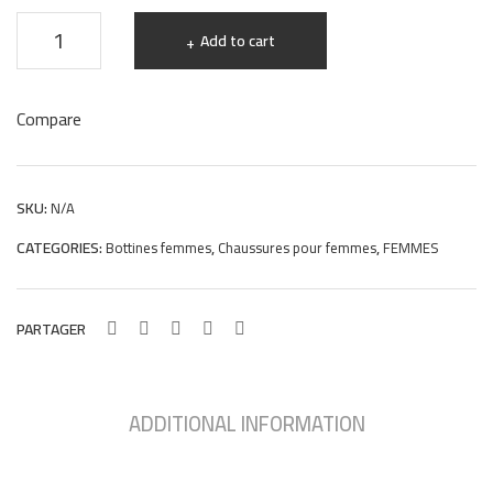
129
bottines
8
Add to cart
femme
en
Compare
cuir
noir
057
SKU:
N/A
quantity
CATEGORIES:
,
,
Bottines femmes
Chaussures pour femmes
FEMMES
PARTAGER
ADDITIONAL INFORMATION