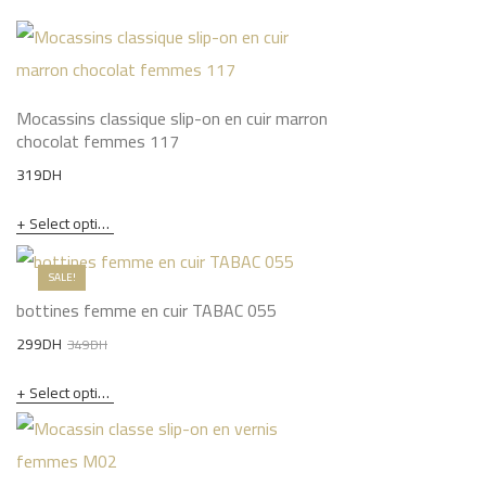
Mocassins classique slip-on en cuir marron
chocolat femmes 117
319
DH
Select options
SALE!
bottines femme en cuir TABAC 055
Original
Current
299
DH
349
DH
price
price
Select options
was:
is:
349DH.
299DH.