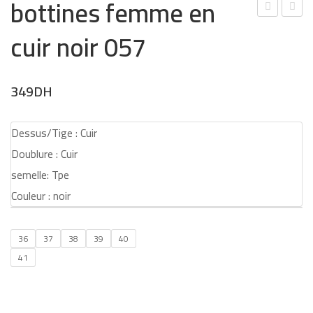
bottines femme en
hau
otti
cuir noir 057
ssur
nes
es
fem
Rich
me
349
DH
elie
en
u en
cuir
Dessus/Tige : Cuir
cuir
TAB
Doublure : Cuir
noir
AC
semelle: Tpe
et
055
Couleur : noir
mar
ron
36
37
38
39
40
High
41
t
Qua
lity