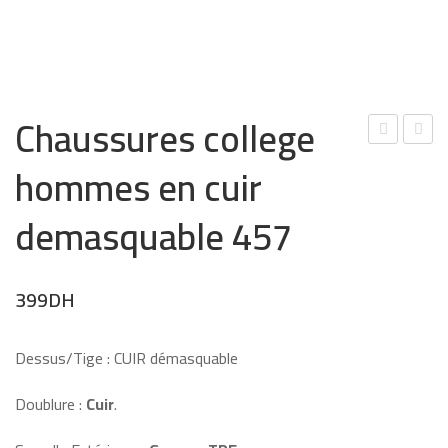
Chaussures college
hau
oca
hommes en cuir
ssur
ssin
es
s
demasquable 457
colle
colle
ge
ge
399
DH
en
en
dai
cuir
m
Bieg
Dessus/Tige : CUIR démasquable
beig
e
Doublure :
Cuir
.
e
Mus
KD5
tac