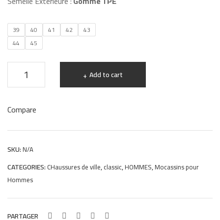
Semelle Extérieure :
Gomme TPE
48
he
fem
39
40
41
42
43
mes
44
45
MR
78
Chaussures
Add to cart
college
hommes
Compare
en
cuir
demasquable
SKU:
N/A
457
CATEGORIES:
,
,
,
CHaussures de ville
classic
HOMMES
Mocassins pour
quantity
Hommes
PARTAGER