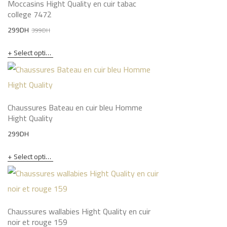
Moccasins Hight Quality en cuir tabac
college 7472
Original
Current
299
DH
399
DH
price
price
Select options
was:
is:
399DH.
299DH.
Chaussures Bateau en cuir bleu Homme
Hight Quality
299
DH
Select options
Chaussures wallabies Hight Quality en cuir
noir et rouge 159