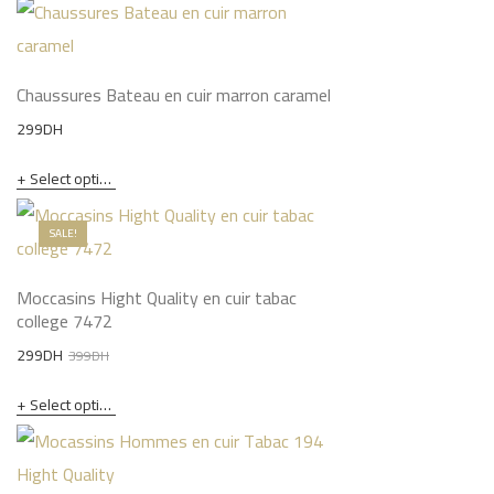
399DH.
349DH.
Chaussures Bateau en cuir marron caramel
299
DH
Select options
SALE!
Moccasins Hight Quality en cuir tabac
college 7472
Original
Current
299
DH
399
DH
price
price
Select options
was:
is:
399DH.
299DH.