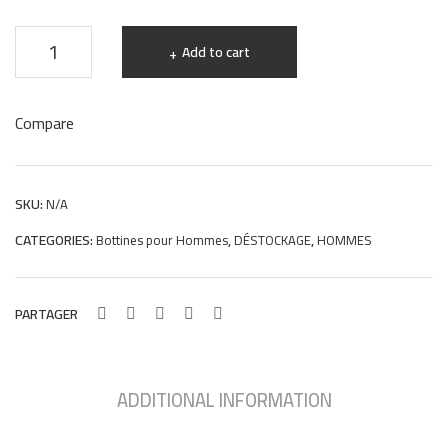
Ultr
1
bottines
a
Add to cart
homme
légè
re
en
Compare
High
cuir
t
noir
Qua
semelle
SKU:
N/A
lity
légère
CATEGORIES:
,
,
Bottines pour Hommes
DÉSTOCKAGE
HOMMES
Hight
Quality
quantity
PARTAGER
ADDITIONAL INFORMATION