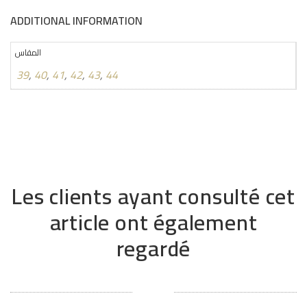
ADDITIONAL INFORMATION
المقاس
39
,
40
,
41
,
42
,
43
,
44
Les clients ayant consulté cet
article ont également
regardé