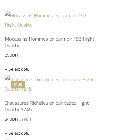
Mocassins Hommes en cuir noir 192 Hight
Quality
299
DH
Select options
SALE!
Chaussures Richelieu en cuir tabac Hight
Quality 1245
Original
Current
349
DH
399
DH
price
price
Select options
was:
is: