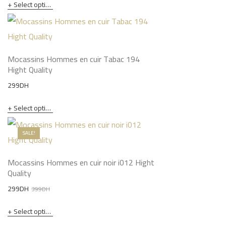
Select options
Mocassins Hommes en cuir Tabac 194
Hight Quality
299
DH
Select options
SALE!
Mocassins Hommes en cuir noir i012 Hight
Quality
Original
Current
299
DH
399
DH
price
price
Select options
was:
is: