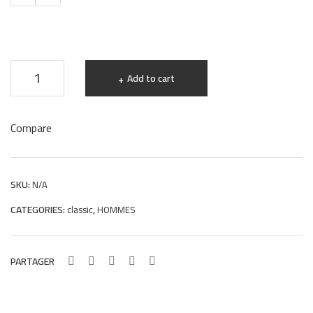
Bleu
mar
98Y
ron
98Y
Chaussures
Add to cart
SLIP-
ON
Compare
College
Hight
Quality
SKU:
N/A
en
CATEGORIES:
,
classic
HOMMES
Cuir
noir
98Y
PARTAGER
quantity