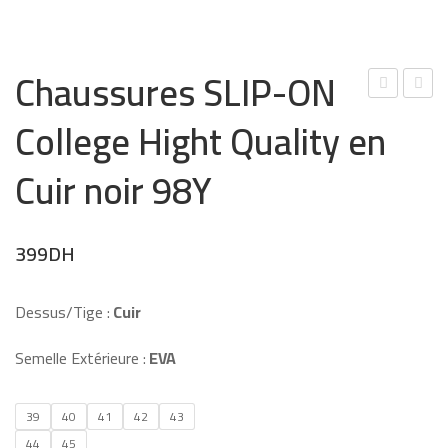
Chaussures SLIP-ON
hau
hau
College Hight Quality en
ssur
ssur
es
es
Cuir noir 98Y
SLIP
SLIP
-ON
-ON
399
DH
Coll
Coll
ege
ege
High
High
Dessus/Tige :
Cuir
t
t
Semelle Extérieure :
EVA
Qua
Qua
lity
lity
en
en
39
40
41
42
43
44
45
Cuir
cuir