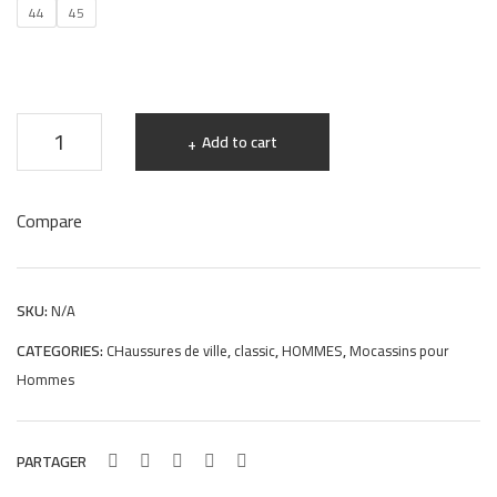
44
45
mar
KS
ron
444
158
Chaussures
Add to cart
SLIP-
ON
Compare
COLLEGE
Hight
Quality
SKU:
N/A
en
CATEGORIES:
,
,
,
CHaussures de ville
classic
HOMMES
Mocassins pour
Cuir
Hommes
noir
JM
PARTAGER
quantity