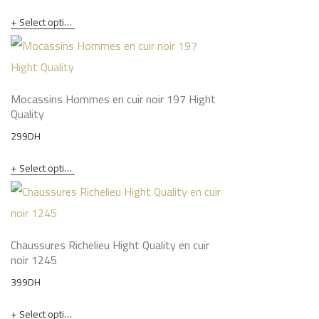
price
price
Select options
was:
is:
349DH.
299DH.
Mocassins Hommes en cuir noir 197 Hight
Quality
299
DH
Select options
Chaussures Richelieu Hight Quality en cuir
noir 1245
399
DH
Select options