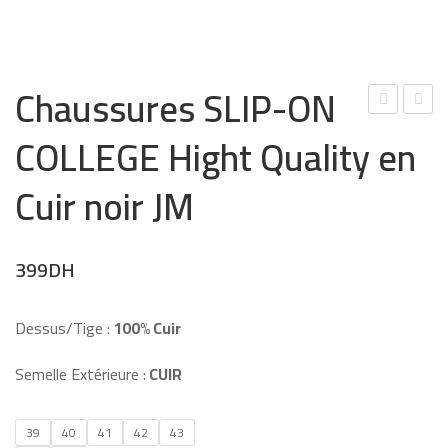
Chaussures SLIP-ON
hau
hau
COLLEGE Hight Quality en
ssur
ssur
es
es
Cuir noir JM
wall
en
abie
dai
399
DH
s
m
High
mar
t
ron
Dessus/Tige :
100% Cuir
Qua
High
Semelle Extérieure :
CUIR
lity
t
en
Qua
cuir
lity
39
40
41
42
43