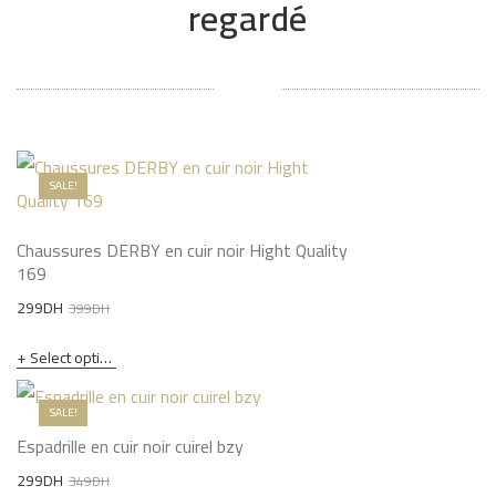
regardé
SALE!
Chaussures DERBY en cuir noir Hight Quality
169
Original
Current
299
DH
399
DH
price
price
Select options
was:
is:
399DH.
299DH.
SALE!
Espadrille en cuir noir cuirel bzy
Original
Current
299
DH
349
DH