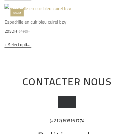
SALE!
Espadrille en cuir bleu cuirel bzy
Original
Current
299
DH
349
DH
price
price
Select options
was:
is:
349DH.
299DH.
CONTACTER NOUS
(+212) 608161774