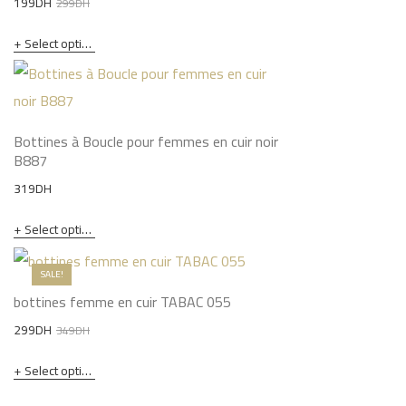
Original
Current
199
DH
299
DH
price
price
Select options
was:
is:
299DH.
199DH.
Bottines à Boucle pour femmes en cuir noir
B887
319
DH
Select options
SALE!
bottines femme en cuir TABAC 055
Original
Current
299
DH
349
DH
price
price
Select options
was:
is:
349DH.
299DH.