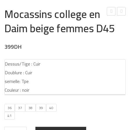
Mocassins college en
oca
ott
Daim beige femmes D45
ssin
es
s
fem
colle
me
399
DH
ge
en
en
cuir
Dessus/Tige : Cuir
cuir
noir
Doublure : Cuir
Bieg
447
semelle: Tpe
e
Couleur : noir
Mus
tac
36
37
38
39
40
he
41
fem
mes