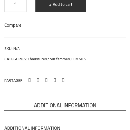
Mocassins
MR
Add to cart
college
78
en
Compare
Daim
beige
femmes
SKU:
N/A
D45
CATEGORIES:
,
Chaussures pour femmes
FEMMES
quantity
PARTAGER
ADDITIONAL INFORMATION
ADDITIONAL INFORMATION