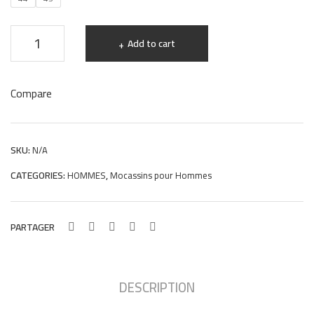
D85
5
Moccasins
Add to cart
Hight
Quality
Compare
en
cuir
noir
SKU:
N/A
college
CATEGORIES:
,
HOMMES
Mocassins pour Hommes
747
quantity
PARTAGER
DESCRIPTION