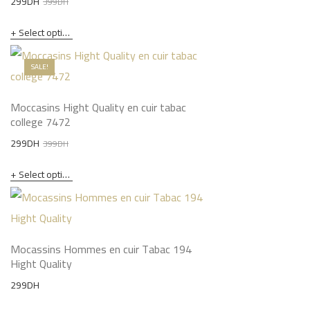
Original
Current
299
DH
399
DH
price
price
Select options
was:
is:
399DH.
299DH.
SALE!
Moccasins Hight Quality en cuir tabac
college 7472
Original
Current
299
DH
399
DH
price
price
Select options
was:
is:
399DH.
299DH.
Mocassins Hommes en cuir Tabac 194
Hight Quality
299
DH