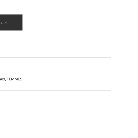
045
4
 cart
,
mes
FEMMES