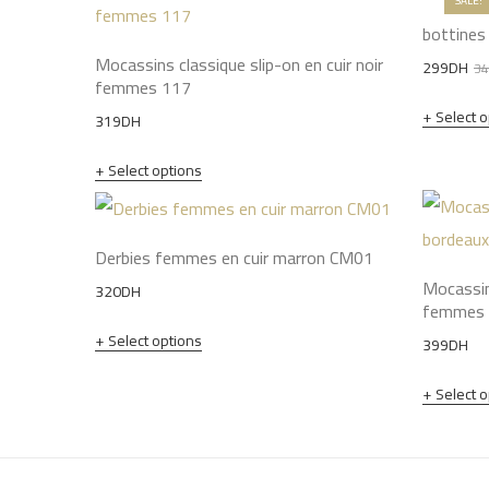
SALE!
bottines
Mocassins classique slip-on en cuir noir
299
DH
34
femmes 117
Select 
319
DH
Select options
Derbies femmes en cuir marron CM01
Mocassin
320
DH
femmes
Select options
399
DH
Select 