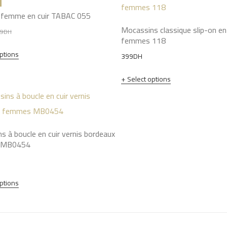
 femme en cuir TABAC 055
Mocassins classique slip-on en 
Original
Current
9
DH
femmes 118
price
price
options
399
DH
was:
is:
349DH.
299DH.
Select options
s à boucle en cuir vernis bordeaux
 MB0454
options