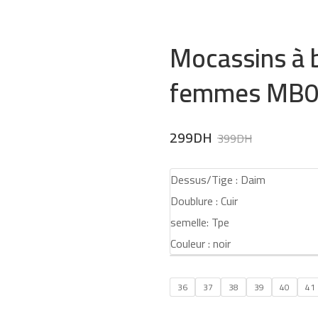
Mocassins à 
femmes MB0
Original
Current
299
DH
399
DH
price
price
Dessus/Tige : Daim
was:
is:
Doublure : Cuir
399DH.
299DH.
semelle: Tpe
Couleur : noir
36
37
38
39
40
41