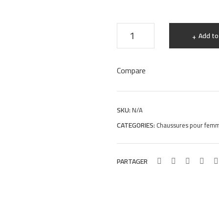
Mocassins
Add to
à
boucle
Compare
en
daim
noir
SKU:
N/A
femmes
CATEGORIES:
Chaussures pour fem
MB0454
quantity
PARTAGER