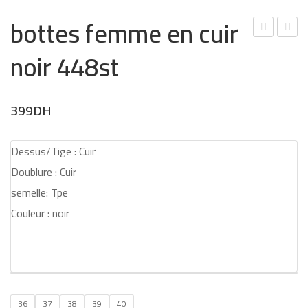
bottes femme en cuir
otti
otti
noir 448st
nes
nes
fem
fem
me
mes
399
DH
en
en
cuir
cuir
Dessus/Tige : Cuir
noir
noir
Doublure : Cuir
443
F4\
semelle: Tpe
45
Couleur : noir
36
37
38
39
40