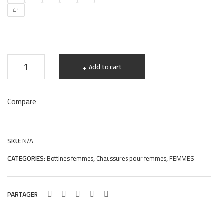
41
bottes
Add to cart
femme
en
Compare
cuir
noir
448st
SKU:
N/A
quantity
CATEGORIES:
,
,
Bottines femmes
Chaussures pour femmes
FEMMES
PARTAGER