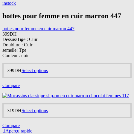
product
instock
page
bottes pour femme en cuir marron 447
bottes pour femme en cuir marron 447
399
DH
Dessus/Tige : Cuir
Doublure : Cuir
semelle: Tpe
Couleur : noir
This
399
DH
Select options
product
has
Compare
multiple
variants.
The
options
may
This
319
DH
Select options
be
product
chosen
has
on
Compare
multiple
the
Aperçu rapide
variants.