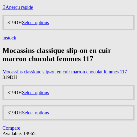
product
The
page
Aperçu rapide
options
may
be
This
319
DH
Select options
chosen
product
on
has
the
instock
multiple
product
variants.
page
Mocassins classique slip-on en cuir
The
options
marron chocolat femmes 117
may
be
chosen
Mocassins classique slip-on en cuir marron chocolat femmes 117
on
319
DH
the
product
This
319
DH
Select options
page
product
has
multiple
This
319
DH
Select options
variants.
product
The
has
options
Compare
multiple
may
Available:
19965
variants.
be