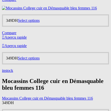
multiple
variants.
The
options
may
This
349
DH
Select options
be
product
chosen
has
on
Compare
multiple
the
Aperçu rapide
variants.
product
The
page
Aperçu rapide
options
may
be
This
349
DH
Select options
chosen
product
on
has
the
instock
multiple
product
variants.
page
Mocassins College cuir en Démasquable
The
options
bleu femmes 116
may
be
chosen
Mocassins College cuir en Démasquable bleu femmes 116
on
349
DH
the