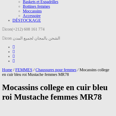
Baskets et Espadrilles
Bottines femmes
Moccassins
Accessoire
DÉSTOCKAGE
icon
(+212) 608 161 774
icon
الشحن بالمجان لجميع المدن
Home
/
FEMMES
/
Chaussures pour femmes
/
Mocassins college
en cuir bleu roi Mustache femmes MR78
Mocassins college en cuir bleu
roi Mustache femmes MR78