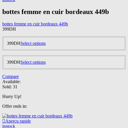
multiple
product
variants.
page
bottes femme en cuir bordeaux 449b
The
options
may
bottes femme en cuir bordeaux 449b
be
399
DH
chosen
on
the
This
399
DH
Select options
product
product
page
has
multiple
This
399
DH
Select options
variants.
product
The
has
options
Compare
multiple
may
Available:
variants.
be
Sold:
31
The
chosen
options
on
Hurry Up!
may
the
be
product
Offer ends in:
chosen
page
on
the
Aperçu rapide
product
instock