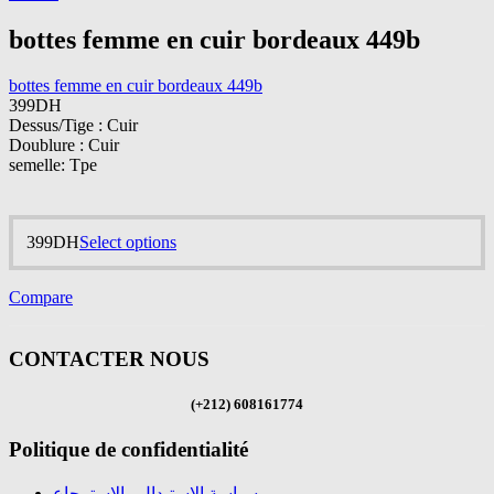
page
bottes femme en cuir bordeaux 449b
bottes femme en cuir bordeaux 449b
399
DH
Dessus/Tige : Cuir
Doublure : Cuir
semelle: Tpe
This
399
DH
Select options
product
has
Compare
multiple
variants.
The
CONTACTER NOUS
options
may
be
(+212) 608161774
chosen
on
Politique de confidentialité
the
product
سياسة الإستبدال والإسترجاع