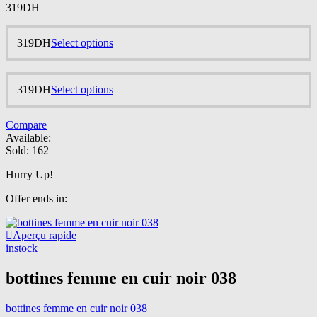
be
319
DH
chosen
on
the
This
319
DH
Select options
product
product
page
has
multiple
This
319
DH
Select options
variants.
product
The
has
options
Compare
multiple
may
Available:
variants.
be
Sold:
162
The
chosen
options
on
Hurry Up!
may
the
be
product
Offer ends in:
chosen
page
on
the
Aperçu rapide
product
instock
page
bottines femme en cuir noir 038
bottines femme en cuir noir 038