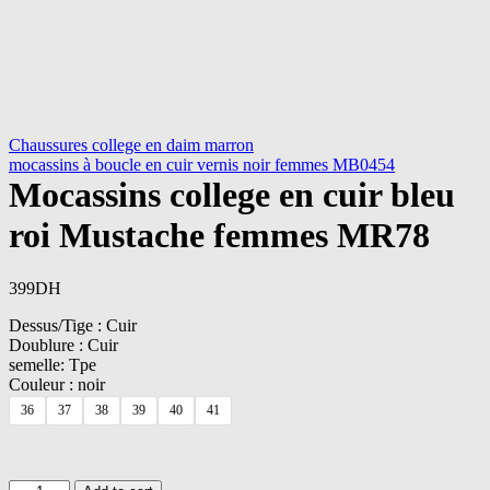
Chaussures college en daim marron
mocassins à boucle en cuir vernis noir femmes MB0454
Mocassins college en cuir bleu
roi Mustache femmes MR78
399
DH
Dessus/Tige : Cuir
Doublure : Cuir
semelle: Tpe
Couleur : noir
36
37
38
39
40
41
Mocassins