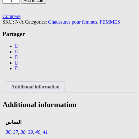
Add to cart
college
en
cuir
Compare
bleu
SKU:
N/A
Categories:
Chaussures pour femmes
,
FEMMES
roi
Mustache
Partager
femmes
MR78
quantity
Additional information
Additional information
المقاس
36
,
37
,
38
,
39
,
40
,
41