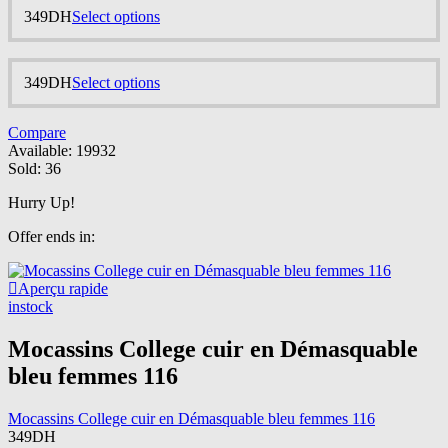
product
This
349
DH
Select options
page
product
has
multiple
This
349
DH
Select options
variants.
product
The
has
options
Compare
multiple
may
Available:
19932
variants.
be
Sold:
36
The
chosen
options
on
Hurry Up!
may
the
be
product
Offer ends in:
chosen
page
on
the
Aperçu rapide
product
instock
page
Mocassins College cuir en Démasquable
bleu femmes 116
Mocassins College cuir en Démasquable bleu femmes 116
349
DH