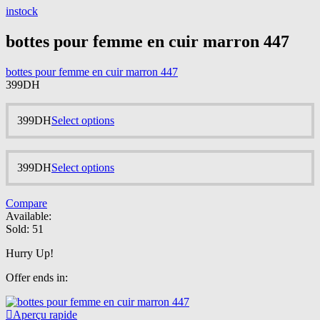
has
the
instock
multiple
product
variants.
page
bottes pour femme en cuir marron 447
The
options
may
bottes pour femme en cuir marron 447
be
399
DH
chosen
on
the
This
399
DH
Select options
product
product
page
has
multiple
This
399
DH
Select options
variants.
product
The
has
options
Compare
multiple
may
Available:
variants.
be
Sold:
51
The
chosen
options
on
Hurry Up!
may
the
be
product
Offer ends in:
chosen
page
on
the
Aperçu rapide