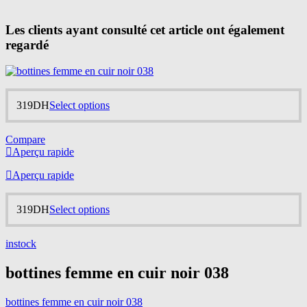
Les clients ayant consulté cet article ont également
regardé
This
319
DH
Select options
product
has
Compare
multiple
Aperçu rapide
variants.
The
Aperçu rapide
options
may
be
This
319
DH
Select options
chosen
product
on
has
the
instock
multiple
product
variants.
page
bottines femme en cuir noir 038
The
options
may
bottines femme en cuir noir 038