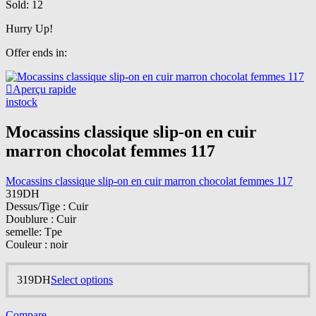
Sold:
12
The
chosen
options
on
Hurry Up!
may
the
be
product
Offer ends in:
chosen
page
on
the
Aperçu rapide
product
instock
page
Mocassins classique slip-on en cuir
marron chocolat femmes 117
Mocassins classique slip-on en cuir marron chocolat femmes 117
319
DH
Dessus/Tige : Cuir
Doublure : Cuir
semelle: Tpe
Couleur : noir
This
319
DH
Select options
product
has
Compare