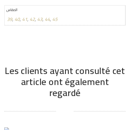
المقاس
39
,
40
,
41
,
42
,
43
,
44
,
45
Les clients ayant consulté cet
article ont également
regardé