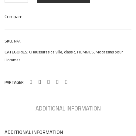
college
78
en
Compare
daim
marron
quantity
SKU:
N/A
CATEGORIES:
,
,
,
CHaussures de ville
classic
HOMMES
Mocassins pour
Hommes
PARTAGER
ADDITIONAL INFORMATION
ADDITIONAL INFORMATION