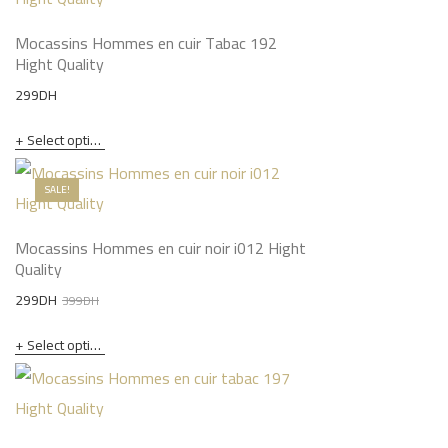
Mocassins Hommes en cuir Tabac 192
Hight Quality
299
DH
Select options
SALE!
Mocassins Hommes en cuir noir i012 Hight
Quality
Original
Current
299
DH
399
DH
price
price
Select options
was:
is:
399DH.
299DH.