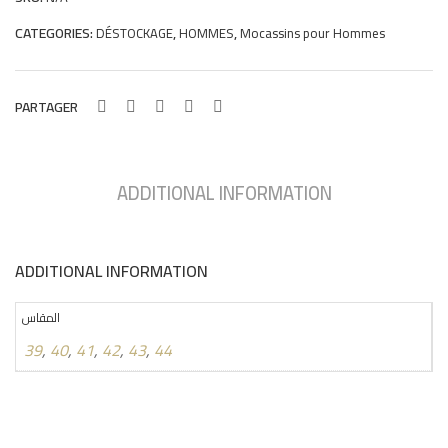
700
CATEGORIES:
,
,
DÉSTOCKAGE
HOMMES
Mocassins pour Hommes
SKR
quantity
PARTAGER
ADDITIONAL INFORMATION
ADDITIONAL INFORMATION
المقاس
39
,
40
,
41
,
42
,
43
,
44