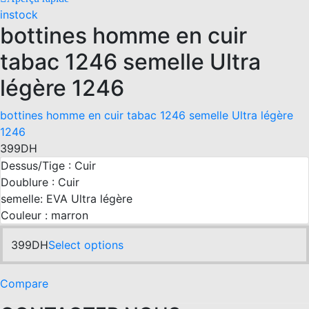
the
instock
product
bottines homme en cuir
page
tabac 1246 semelle Ultra
légère 1246
bottines homme en cuir tabac 1246 semelle Ultra légère
1246
399
DH
Dessus/Tige : Cuir
Doublure : Cuir
semelle: EVA Ultra légère
Couleur : marron
This
399
DH
Select options
product
has
Compare
multiple