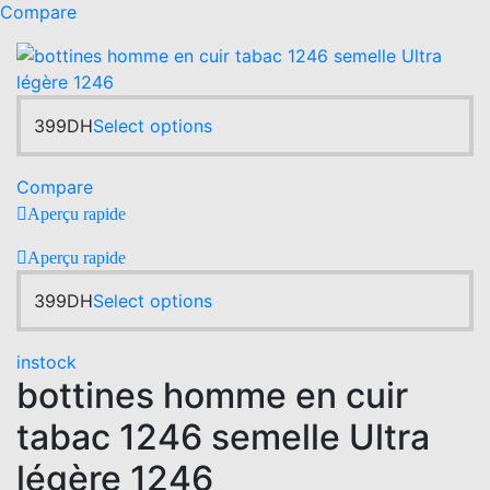
was:
is:
has
Compare
399DH.
349DH.
multiple
variants.
The
options
This
399
DH
Select options
may
product
be
has
chosen
Compare
multiple
on
Aperçu rapide
variants.
the
The
Aperçu rapide
product
options
page
This
399
DH
Select options
may
product
be
has
chosen
instock
multiple
bottines homme en cuir
on
variants.
the
tabac 1246 semelle Ultra
The
product
options
page
légère 1246
may