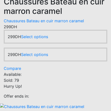
Chaussures Bateau en cuir
variants.
the
marron caramel
The
product
options
page
Chaussures Bateau en cuir marron caramel
may
299
DH
be
chosen
This
299
DH
Select options
on
product
the
has
product
multiple
This
299
DH
Select options
page
variants.
product
The
has
Compare
options
multiple
Available:
may
variants.
Sold:
79
be
The
Hurry Up!
chosen
options
on
may
Offer ends in:
the
be
product
chosen