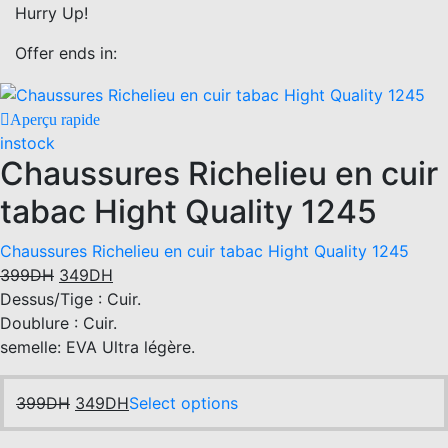
be
The
Hurry Up!
chosen
options
on
may
Offer ends in:
the
be
product
chosen
Aperçu rapide
page
on
instock
the
Chaussures Richelieu en cuir
product
page
tabac Hight Quality 1245
Chaussures Richelieu en cuir tabac Hight Quality 1245
Original
Current
399
DH
349
DH
price
price
Dessus/Tige : Cuir.
was:
is:
Doublure : Cuir.
399DH.
349DH.
semelle: EVA Ultra légère.
Original
Current
This
399
DH
349
DH
Select options
price
price
product