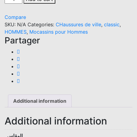
college
en
Compare
cuir
SKU:
N/A
Categories:
CHaussures de ville
,
classic
,
noir
HOMMES
,
Mocassins pour Hommes
hight
Partager
quality
KC01
quantity
Additional information
Additional information
المقاس