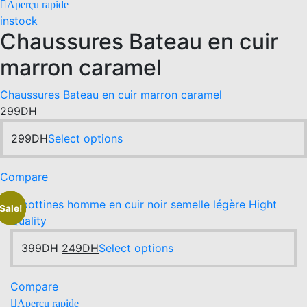
Aperçu rapide
page
on
instock
the
Chaussures Bateau en cuir
product
page
marron caramel
Chaussures Bateau en cuir marron caramel
299
DH
This
299
DH
Select options
product
has
Compare
multiple
variants.
-38%
Sale!
Sale!
The
options
Original
Current
This
399
DH
249
DH
Select options
may
price
price
product
be
was:
is:
has
chosen
Compare
399DH.
249DH.
multiple
on
Aperçu rapide