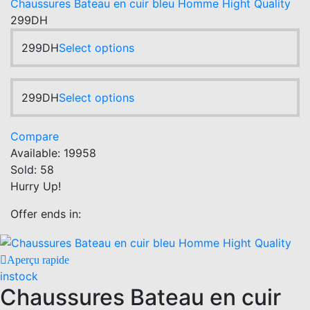
Chaussures Bateau en cuir bleu Homme Hight Quality
may
299
DH
be
chosen
This
299
DH
Select options
on
product
the
has
product
multiple
This
299
DH
Select options
page
variants.
product
The
has
Compare
options
multiple
Available:
19958
may
variants.
Sold:
58
be
The
Hurry Up!
chosen
options
on
may
Offer ends in:
the
be
product
chosen
Aperçu rapide
page
on
instock
the
Chaussures Bateau en cuir
product