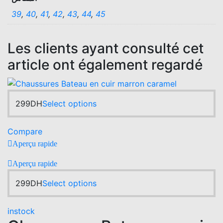
39
,
40
,
41
,
42
,
43
,
44
,
45
Les clients ayant consulté cet
article ont également regardé
This
299
DH
Select options
product
has
Compare
multiple
Aperçu rapide
variants.
The
Aperçu rapide
options
This
299
DH
Select options
may
product
be
has
chosen
instock
multiple
on