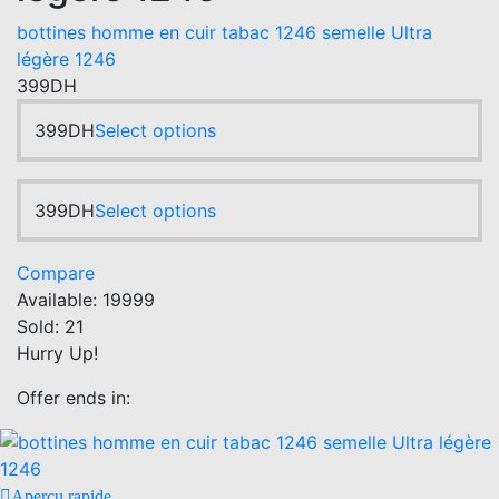
be
bottines homme en cuir tabac 1246 semelle Ultra
chosen
légère 1246
on
399
DH
the
product
This
399
DH
Select options
page
product
has
multiple
This
399
DH
Select options
variants.
product
The
has
Compare
options
multiple
Available:
19999
may
variants.
Sold:
21
be
The
Hurry Up!
chosen
options
on
may
Offer ends in:
the
be
product
chosen
page
on
Aperçu rapide