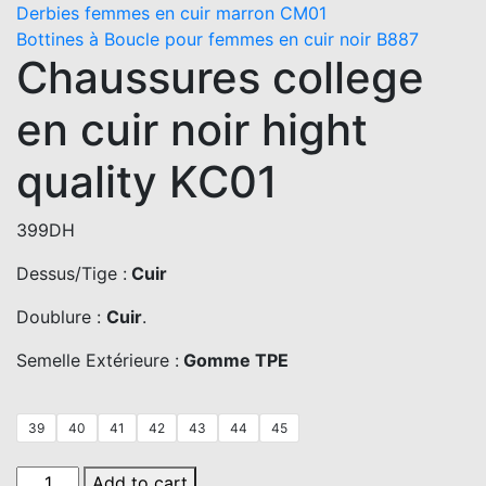
Derbies femmes en cuir marron CM01
Bottines à Boucle pour femmes en cuir noir B887
Chaussures college
en cuir noir hight
quality KC01
399
DH
Dessus/Tige :
Cuir
Doublure :
Cuir
.
Semelle Extérieure :
Gomme TPE
39
40
41
42
43
44
45
Chaussures
Add to cart