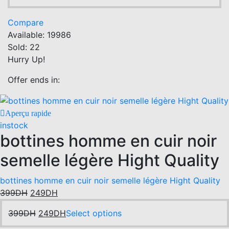
price
price
variants.
product
was:
is:
The
has
Compare
399DH.
249DH.
options
multiple
Available:
19986
may
variants.
Sold:
22
be
The
Hurry Up!
chosen
options
on
may
Offer ends in:
the
be
product
chosen
Aperçu rapide
page
on
instock
the
bottines homme en cuir noir
product
page
semelle légère Hight Quality
bottines homme en cuir noir semelle légère Hight Quality
Original
Current
399
DH
249
DH
price
price
Original
Current
This
399
DH
249
DH
Select options
was:
is:
price
price
product