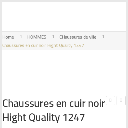
Home
HOMMES
CHaussures de ville
Chaussures en cuir noir Hight Quality 1247
Chaussures en cuir noir
hau
hau
Hight Quality 1247
ssur
ssur
es
es