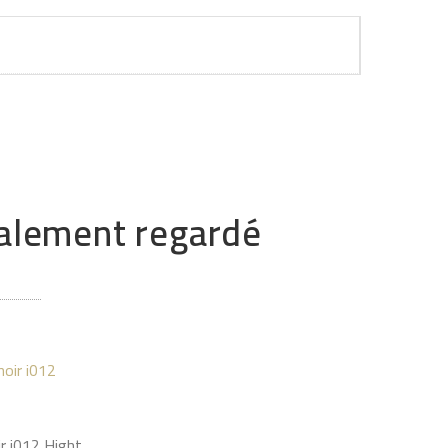
également regardé
r i012 Hight