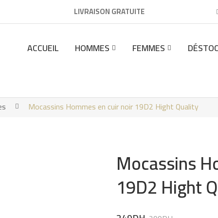
LIVRAISON GRATUITE
ACCUEIL
HOMMES
FEMMES
DÉSTO
es
Mocassins Hommes en cuir noir 19D2 Hight Quality
Mocassins Ho
19D2 Hight Q
Original
Current
249
DH