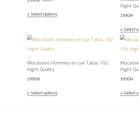
349
DH
Hight Qu
price
price
Select options
299
DH
was:
is:
349DH.
299DH.
Select 
Mocassins Hommes en cuir Tabac 192
Mocassin
Hight Quality
Hight Qu
299
DH
399
DH
Select options
Select 