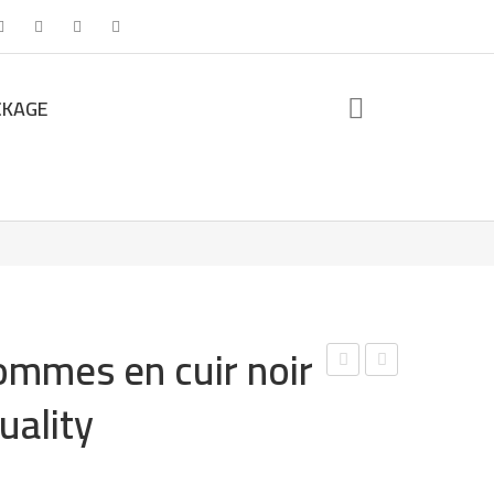
CKAGE
mmes en cuir noir
otti
ott
uality
nes
es
ho
fem
mm
me