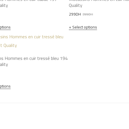
ality
Quality
Original
Current
299
DH
399
DH
price
price
options
Select options
was:
is:
399DH.
299DH.
s Hommes en cuir tressé bleu 194
ality
options