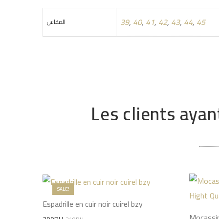
39
,
40
,
41
,
42
,
43
,
44
,
45
المقاس
Les clients ayan
SALE!
Espadrille en cuir noir cuirel bzy
Mocassin
Original
Current
299
DH