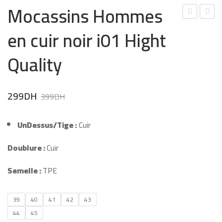
Mocassins Hommes
erbi
oca
en cuir noir i01 Hight
es
ssin
clas
s en
Quality
siqu
cuir
e
Rou
Original
Current
299
DH
slip-
ge
399
DH
on
fem
price
price
en
mes
UnDessus/Tige :
Cuir
was:
is:
cuir
MR
Doublure :
Cuir
399DH.
299DH.
noir
54
fem
Semelle :
TPE
mes
KL
39
40
41
42
43
44
45