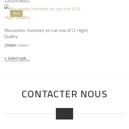
SALE!
Mocassins Hommes en cuir noir i012 Hight
Quality
Original
Current
299
DH
399
DH
price
price
Select options
was:
is:
399DH.
299DH.
CONTACTER NOUS