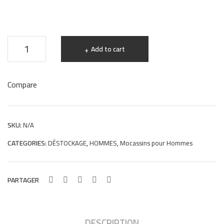
Mocassins
Add to cart
Hommes
en
Compare
cuir
noir
i01
SKU:
N/A
Hight
CATEGORIES:
,
,
DÉSTOCKAGE
HOMMES
Mocassins pour Hommes
Quality
quantity
PARTAGER
DESCRIPTION