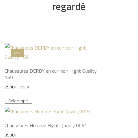
regardé
SALE!
Chaussures DERBY en cuir noir Hight Quality
169
Original
Current
299
DH
399
DH
price
price
Select options
was:
is:
399DH.
299DH.
Chaussures Homme Hight Quality 0061
399
DH