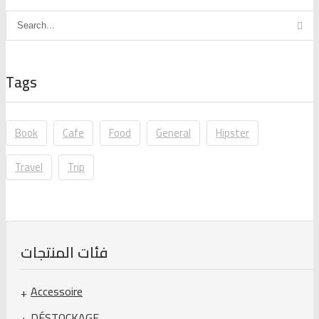
Tags
Book
Cafe
Food
General
Hipster
Travel
Trip
فئات المنتجات
Accessoire
DÉSTOCKAGE