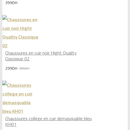
399
DH
Chaussures en cuir noir Hight Quality
Classique 02
Original
Current
299
DH
399
DH
price
price
was:
is:
399DH.
299DH.
Chaussures college en cuir demasquable bleu
KH01