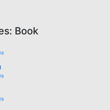
es:
Book
18
n
18
18