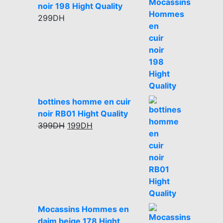
noir 198 Hight Quality
299
DH
bottines homme en cuir
noir RB01 Hight Quality
Original
Current
399
DH
199
DH
price
price
was:
is:
399DH.
199DH.
Mocassins Hommes en
daim beige 178 Hight