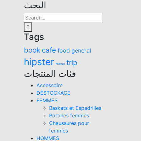
البحث
Tags
book
cafe
food
general
hipster
trip
travel
فئات المنتجات
Accessoire
DÉSTOCKAGE
FEMMES
Baskets et Espadrilles
Bottines femmes
Chaussures pour
femmes
HOMMES